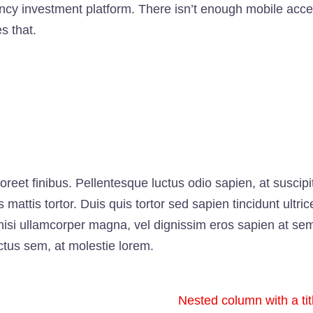
ncy investment platform. There isn’t enough mobile access
s that.
aoreet finibus. Pellentesque luctus odio sapien, at susci
attis tortor. Duis quis tortor sed sapien tincidunt ultric
isi ullamcorper magna, vel dignissim eros sapien at se
ctus sem, at molestie lorem.
Nested column with a tit