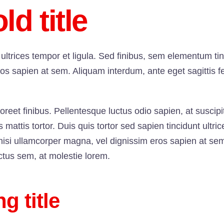
ld title
 ultrices tempor et ligula. Sed finibus, sem elementum ti
os sapien at sem. Aliquam interdum, ante eget sagittis
aoreet finibus. Pellentesque luctus odio sapien, at susci
attis tortor. Duis quis tortor sed sapien tincidunt ultric
isi ullamcorper magna, vel dignissim eros sapien at se
ctus sem, at molestie lorem.
g title